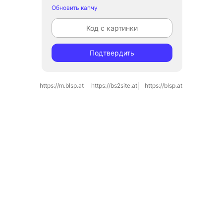
Обновить капчу
Подтвердить
https://m.blsp.at
https://bs2site.at
https://blsp.at